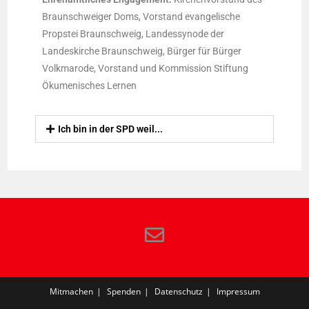
Braunschweiger Doms, Vorstand evangelische
Propstei Braunschweig, Landessynode der
Landeskirche Braunschweig, Bürger für Bürger
Volkmarode, Vorstand und Kommission Stiftung
Ökumenisches Lernen
Ich bin in der SPD weil...
Mitmachen
Spenden
Datenschutz
Impressum