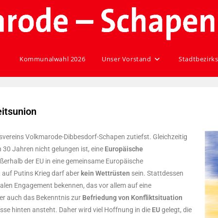
Kommunalwahl 2026
Unser Vorstand
Stadtbezirks
eitsunion
tsvereins Volkmarode-Dibbesdorf-Schapen zutiefst. Gleichzeitig
n 30 Jahren nicht gelungen ist, eine
Europäische
ußerhalb der EU in eine gemeinsame Europäische
auf Putins Krieg darf aber
kein Wettrüsten
sein. Stattdessen
nalen Engagement bekennen, das vor allem auf eine
ber auch das Bekenntnis zur
Befriedung von Konfliktsituation
esse hinten ansteht. Daher wird viel Hoffnung in die
EU
gelegt, die