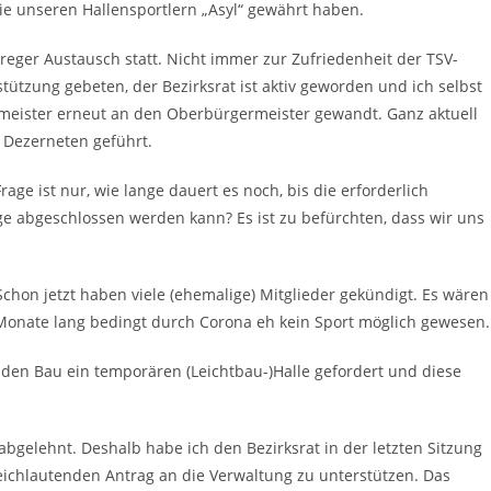
ie unseren Hallensportlern „Asyl“ gewährt haben.
eger Austausch statt. Nicht immer zur Zufriedenheit der TSV-
ützung gebeten, der Bezirksrat ist aktiv geworden und ich selbst
rmeister erneut an den Oberbürgermeister gewandt. Ganz aktuell
 Dezerneten geführt.
age ist nur, wie lange dauert es noch, bis die erforderlich
 abgeschlossen werden kann? Es ist zu befürchten, dass wir uns
chon jetzt haben viele (ehemalige) Mitglieder gekündigt. Es wären
 Monate lang bedingt durch Corona eh kein Sport möglich gewesen.
 den Bau ein temporären (Leichtbau-)Halle gefordert und diese
bgelehnt. Deshalb habe ich den Bezirksrat in der letzten Sitzung
leichlautenden Antrag an die Verwaltung zu unterstützen. Das