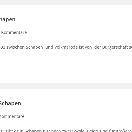
chapen
0 Kommentare
633 zwischen Schapen und Volkmarode ist von der Bürgerschaft 
 Schapen
 Kommentare
g“ gibt es in Schapen nur noch zwei Lokale. Beide sind für größer